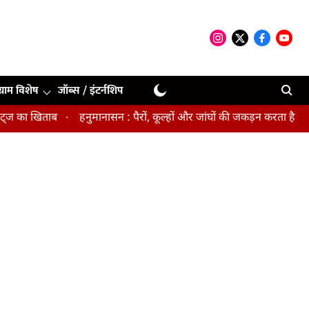
ग्राम विशेष
जॉब्स / इंटर्नशिप
ा खिताब
हनुमानासन : पैरों, कूल्हों और जांघों की जकड़न करता है दूर, पे