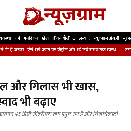
व्यवस्था
धर्म
मनोरंजन
खेल
जीवन शैली
अन्य
न्यूज़ग्राम अंग्रेज़ी
न्यूज़
री...ऐसे रखें वजन पर कंट्रोल और रहें लंबे समय तक स्वस्थ
उंगलियां, कोहनी 
े बोतल और गिलास भी खास,
्वाद भी बढ़ाए
ै। तापमान 45 डिग्री सेल्सियस तक पहुंच रहा है और चिलचिलाती