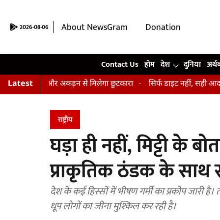
About NewsGram
Donation
2026-08-06
Contact Us
Contact Us
होम
देश
दुनिया
अर्थ
 तनाव और अकड़न से मिलेगा छुटकारा
Latest
सिर्फ डाइट नहीं, सही आदतें भी हैं जरू
राष्ट्रीय
घड़ा ही नहीं, मिट्टी क
प्राकृतिक ठंडक के साथ स
देश के कई हिस्सों में भीषण गर्मी का प्रकोप जारी ह
धूप लोगों का जीना मुश्किल कर रही है।