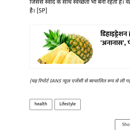
जिससे स्वाद के साथ स्वच्छता भी बनी रहती है। वह
है। [SP]
डिहाइड्रेशन 
'अनानास', प
(यह रिपोर्ट IANS न्यूज़ एजेंसी से स्वचालित रूप से ली ग
health
Lifestyle
Sho