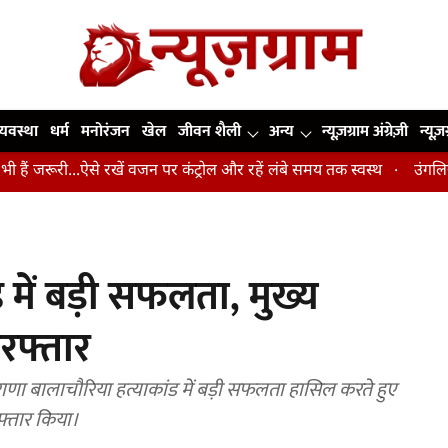
व्यवस्था
धर्म
मनोरंजन
खेल
जीवन शैली
अन्य
न्यूज़ग्राम अंग्रेज़ी
न्यूज़
..ऐसे रखें वजन पर कंट्रोल और रहें लंबे समय तक स्वस्थ
उंगलियां, कोहनी और
ड में बड़ी सफलता, मुख्य
िरफ्तार
फ राणा बालाचौरिया हत्याकांड में बड़ी सफलता हासिल करते हुए
रफ्तार किया।