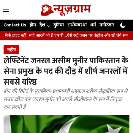
Contact Us
होम
देश
दुनिया
अर्थव्यवस्था
धर्म
मनोरंजन
खेल
जी
ही आदतें भी हैं जरूरी...ऐसे रखें वजन पर कंट्रोल और रहें लंबे समय तक स्वस्थ
उंगलिय
राष्ट्रीय
लेफ्टिनेंट जनरल असीम मुनीर पाकिस्तान के
सेना प्रमुख के पद की दौड़ में शीर्ष जनरलों में
सबसे वरिष्ठ
डॉन की रिपोर्ट के मुताबिक- प्रधानमंत्री शहबाज शरीफ सैद्धांतिक रूप से
रास्ता खोज कर जनरल मुनीर को अगले सीओएएस के रूप में नियुक्त
कर सकते हैं