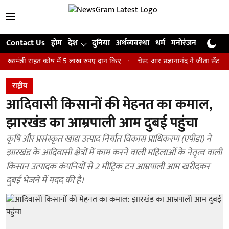
Contact Us
होम
देश
दुनिया
अर्थव्यवस्था
धर्म
मनोरंजन
खेल
जी
री राहत कोष में 5 लाख रुपए दान किए
चेस: आर प्रज्ञानानंद ने जीता सेंट लुइस रैपि
राष्ट्रीय
आदिवासी किसानों की मेहनत का कमाल,
झारखंड का आम्रपाली आम दुबई पहुंचा
कृषि और प्रसंस्कृत खाद्य उत्पाद निर्यात विकास प्राधिकरण (एपीडा) ने
झारखंड के आदिवासी क्षेत्रों में काम करने वाली महिलाओं के नेतृत्व वाली
किसान उत्पादक कंपनियों से 2 मीट्रिक टन आम्रपाली आम खरीदकर
दुबई भेजने में मदद की है।