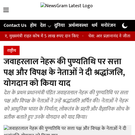
Contact Us
होम
देश
दुनिया
अर्थव्यवस्था
धर्म
मनोरंजन
खेल
जी
मंत्री राहत कोष में 5 लाख रुपए दान किए
चेस: आर प्रज्ञानानंद ने जीता सेंट लुइस
राष्ट्रीय
जवाहरलाल नेहरू की पुण्यतिथि पर सत्ता
पक्ष और विपक्ष के नेताओं ने दी श्रद्धांजलि,
योगदान को किया याद
देश के प्रथम प्रधानमंत्री पंडित जवाहरलाल नेहरू की पुण्यतिथि पर सत्ता
पक्ष और विपक्ष के नेताओं ने उन्हें श्रद्धांजलि अर्पित की। नेताओं ने नेहरू
को आधुनिक भारत के निर्माता, लोकतंत्र के प्रहरी और वैज्ञानिक सोच के
प्रतीक बताते हुए उनके योगदान को याद किया।