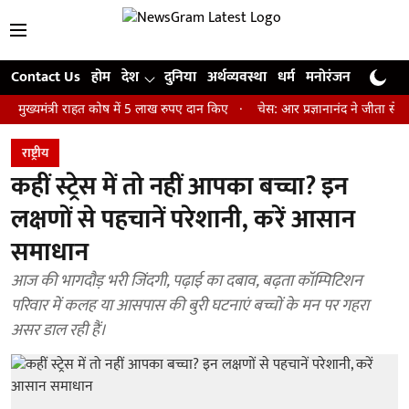
Contact Us
होम
देश
दुनिया
अर्थव्यवस्था
धर्म
मनोरंजन
खेल
जी
त्री राहत कोष में 5 लाख रुपए दान किए
चेस: आर प्रज्ञानानंद ने जीता सेंट लुइस र
राष्ट्रीय
कहीं स्ट्रेस में तो नहीं आपका बच्चा? इन
लक्षणों से पहचानें परेशानी, करें आसान
समाधान
आज की भागदौड़ भरी जिंदगी, पढ़ाई का दबाव, बढ़ता कॉम्पिटिशन
परिवार में कलह या आसपास की बुरी घटनाएं बच्चों के मन पर गहरा
असर डाल रही हैं।