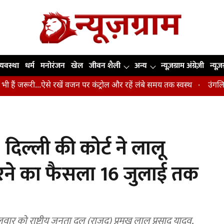
व्यवस्था
धर्म
मनोरंजन
खेल
जीवन शैली
अन्य
न्यूज़ग्राम अंग्रेज़ी
न्यूज़
ी...ऐसे रखें वजन पर कंट्रोल और रहें लंबे समय तक स्वस्थ
उंगलियां, कोहनी 
ल्ली की कोर्ट ने लालू
ने का फैसला 16 जुलाई तक
वार को राष्ट्रीय जनता दल (राजद) प्रमुख लालू प्रसाद यादव,