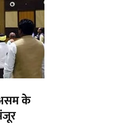
 असम के
ंजूर