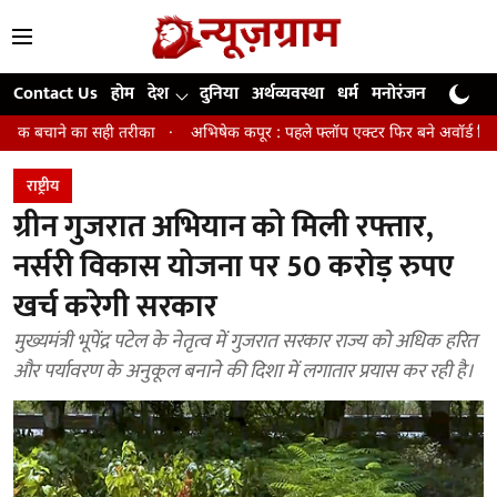
Contact Us
होम
देश
दुनिया
अर्थव्यवस्था
धर्म
मनोरंजन
खेल
जी
ही तरीका
अभिषेक कपूर : पहले फ्लॉप एक्टर फिर बने अवॉर्ड विनिंग डायरेक्टर
राष्ट्रीय
ग्रीन गुजरात अभियान को मिली रफ्तार,
नर्सरी विकास योजना पर 50 करोड़ रुपए
खर्च करेगी सरकार
मुख्यमंत्री भूपेंद्र पटेल के नेतृत्व में गुजरात सरकार राज्य को अधिक हरित
और पर्यावरण के अनुकूल बनाने की दिशा में लगातार प्रयास कर रही है।