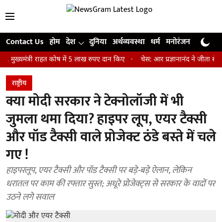
Contact Us
होम
देश
दुनिया
अर्थव्यवस्था
धर्म
मनोरंजन
खेल
जी
त्री राहत कोष में 5 लाख रुपए दान किए
चेस: आर प्रज्ञानानंद ने जीता सेंट लुइस र
राष्ट्रीय
क्या मोदी सरकार ने टेक्नोलॉजी में भी
जुमला थमा दिया? हाइपर लूप, एयर टैक्सी
और पॉड टैक्सी वाले प्रोजेक्ट ठंडे बस्ते में चले
गए !
हाइपरलूप, एयर टैक्सी और पॉड टैक्सी पर बड़े-बड़े ऐलान, लेकिन
धरातल पर काम की रफ्तार सुस्त; अधूरे प्रोजेक्ट्स से सरकार के वादों पर
उठने लगे सवाल