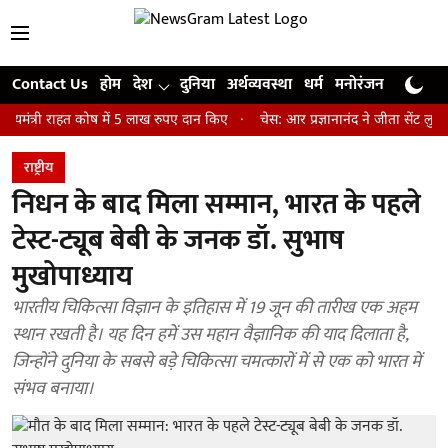
Contact Us
होम
देश
दुनिया
अर्थव्यवस्था
धर्म
मनोरंजन
खेल
जी
 राहत कोष में 5 लाख रुपए दान किए
चेस: आर प्रज्ञानानंद ने जीता सेंट लुइस रैपिड
राष्ट्रीय
निधन के बाद मिला सम्मान, भारत के पहले
टेस्ट-ट्यूब बेबी के जनक डॉ. सुभाष
मुखोपाध्याय
भारतीय चिकित्सा विज्ञान के इतिहास में 19 जून की तारीख एक अहम
स्थान रखती है। यह दिन हमें उस महान वैज्ञानिक की याद दिलाता है,
जिन्होंने दुनिया के सबसे बड़े चिकित्सा चमत्कारों में से एक को भारत में
संभव बनाया।