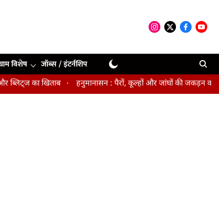
ग्राम विशेष
जॉब्स / इंटर्नशिप
लिट्ज का खिताब
हनुमानासन : पैरों, कूल्हों और जांघों की जकड़न करता है 