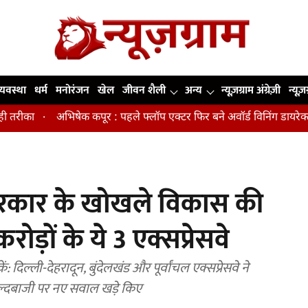
व्यवस्था
धर्म
मनोरंजन
खेल
जीवन शैली
अन्य
न्यूज़ग्राम अंग्रेज़ी
न्यूज़
अभिषेक कपूर : पहले फ्लॉप एक्टर फिर बने अवॉर्ड विनिंग डायरेक्टर
मिडि
सरकार के खोखले विकास की
करोड़ों के ये 3 एक्सप्रेसवे
: दिल्ली-देहरादून, बुंदेलखंड और पूर्वांचल एक्सप्रेसवे ने
वी जल्दबाजी पर नए सवाल खड़े किए