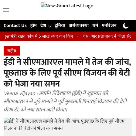
Contact Us
होम
देश
दुनिया
अर्थव्यवस्था
धर्म
मनोरंजन
खेल
जी
्री राहत कोष में 5 लाख रुपए दान किए
चेस: आर प्रज्ञानानंद ने जीता सेंट लुइस रैप
राष्ट्रीय
ईडी ने सीएमआरएल मामले में तेज की जांच,
पूछताछ के लिए पूर्व सीएम विजयन की बेटी
को भेजा नया समन
Veena Vijayan : प्रवर्तन निदेशालय (ईडी) ने शुक्रवार को
सीएमआरएल से जुड़े मामले में पूर्व मुख्यमंत्री पिनाराई विजयन की बेटी
वीणा टी. को नया समन जारी किया।