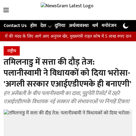
Contact Us
होम
देश
दुनिया
अर्थव्यवस्था
धर्म
मनोरंजन
खेल
जी
 मदद के लिए आगे आए अनुपम खेर, मुख्यमंत्री राहत कोष में 5 लाख रुपए दान किए
राष्ट्रीय
तमिलनाडु में सत्ता की दौड़ तेज:
पलानीस्वामी ने विधायकों को दिया भरोसा-
'अगली सरकार एआईएडीएमके ही बनाएगी'
हंग असेंबली के बीच पलानीस्वामी का दावा, पुडुचेरी रिसॉर्ट में ठहरे
एआईएडीएमके विधायक नई सरकार की संभावनाओं पर निगाहें टिकाए