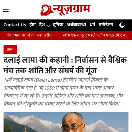
Contact Us
होम
देश
दुनिया
अर्थव्यवस्था
धर्म
मनोरंजन
खेल
जी
े का सही तरीका
अभिषेक कपूर : पहले फ्लॉप एक्टर फिर बने अवॉर्ड विनिंग डायरेक्ट
अन्य
दलाई लामा की कहानी : निर्वासन से वैश्विक
मंच तक शांति और संघर्ष की गूंज
14वें दलाई लामा (Dalai Lama) तेनजिन ग्यात्सो तिब्बत के
आध्यात्मिक नेता हैं, जो 1959 में चीनी दमन के बाद भारत आकर
निर्वासन में रह रहे हैं। उन्होंने अहिंसा और शांति का मार्ग अपनाया, और
तिब्बत की संस्कृति को बचाए रखने के लिए जीवन भर संघर्ष किया।