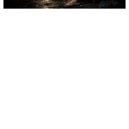
बिहार
बिहार में 'निर्भया' जैसी दरिंदगी: दरिंदों ने
पार की हैवानियत की सारी हदें, कांप उठेगी
रूह!
Author:
Sarita Prasad
Published on
:
25 Jun 2026, 6:30 pm
Updated on
:
25 Jun 2026, 6:30 pm
5
min read
साल 2012 में दिल्ली की सड़कों पर हुई निर्भया कांड
(Nirbhaya Case) की भयावह घटना ने पूरे देश को
झकझोर कर रख दिया था। उस दर्दनाक हादसे ने महिलाओं
की सुरक्षा को लेकर ऐसी बहस छेड़ी, जिसकी गूंज आज भी