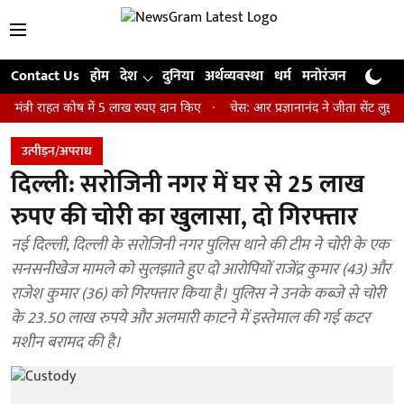
Contact Us
होम
देश
दुनिया
अर्थव्यवस्था
धर्म
मनोरंजन
खेल
जी
राहत कोष में 5 लाख रुपए दान किए
चेस: आर प्रज्ञानानंद ने जीता सेंट लुइस रैपिड 
उत्पीड़न/अपराध
दिल्ली: सरोजिनी नगर में घर से 25 लाख
रुपए की चोरी का खुलासा, दो गिरफ्तार
नई दिल्ली, दिल्ली के सरोजिनी नगर पुलिस थाने की टीम ने चोरी के एक
सनसनीखेज मामले को सुलझाते हुए दो आरोपियों राजेंद्र कुमार (43) और
राजेश कुमार (36) को गिरफ्तार किया है। पुलिस ने उनके कब्जे से चोरी
के 23.50 लाख रुपये और अलमारी काटने में इस्तेमाल की गई कटर
मशीन बरामद की है।