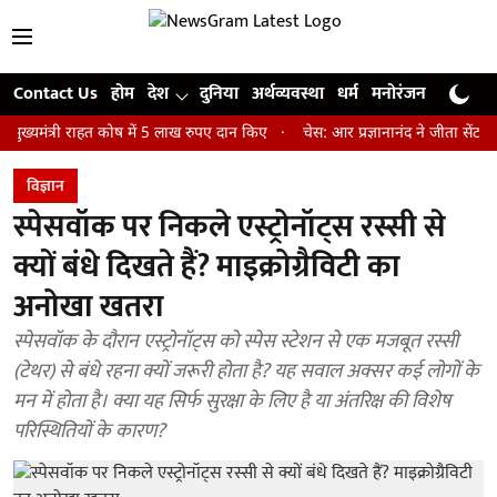
Contact Us
होम
देश
दुनिया
अर्थव्यवस्था
धर्म
मनोरंजन
खेल
जी
्री राहत कोष में 5 लाख रुपए दान किए
चेस: आर प्रज्ञानानंद ने जीता सेंट लुइस रैप
विज्ञान
स्पेसवॉक पर निकले एस्ट्रोनॉट्स रस्सी से
क्यों बंधे दिखते हैं? माइक्रोग्रैविटी का
अनोखा खतरा
स्पेसवॉक के दौरान एस्ट्रोनॉट्स को स्पेस स्टेशन से एक मजबूत रस्सी
(टेथर) से बंधे रहना क्यों जरूरी होता है? यह सवाल अक्सर कई लोगों के
मन में होता है। क्या यह सिर्फ सुरक्षा के लिए है या अंतरिक्ष की विशेष
परिस्थितियों के कारण?