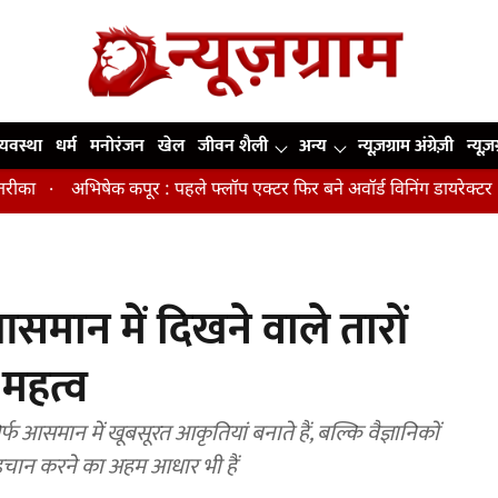
व्यवस्था
धर्म
मनोरंजन
खेल
जीवन शैली
अन्य
न्यूज़ग्राम अंग्रेज़ी
न्यूज़
अभिषेक कपूर : पहले फ्लॉप एक्टर फिर बने अवॉर्ड विनिंग डायरेक्टर
मिडिल 
आसमान में दिखने वाले तारों
 महत्व
िर्फ आसमान में खूबसूरत आकृतियां बनाते हैं, बल्कि वैज्ञानिकों
पहचान करने का अहम आधार भी हैं