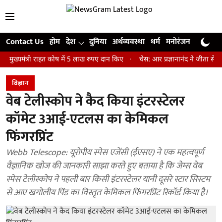
Contact Us
होम
देश
दुनिया
अर्थव्यवस्था
धर्म
मनोरंजन
खेल
जी
त्री राहत कोष में 5 लाख रुपए दान किए
चेस: आर प्रज्ञानानंद ने जीता सेंट लुइस र
विज्ञान
वेब टेलीस्कोप ने कैद किया इंटरस्टेलर
कॉमेट 3आई-एटलस का केमिकल
फिंगरप्रिंट
Webb Telescope: यूरोपीय स्पेस एजेंसी (ईएसए) ने एक महत्वपूर्ण
वैज्ञानिक खोज की जानकारी साझा करते हुए बताया है कि जेम्स वेब
स्पेस टेलीस्कोप ने पहली बार किसी इंटरस्टेलर यानी दूसरे स्टार सिस्टम
से आए खगोलीय पिंड का विस्तृत केमिकल फिंगरप्रिंट रिकॉर्ड किया है।