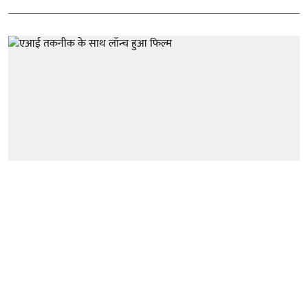
मनोरंजन
एआई तकनीक के साथ लॉन्च हुआ फिल्म
'कृष्णा' का टीजर, भारतीय पौराणिक
कहानियों को मिलेगा ग्लोबल मंच