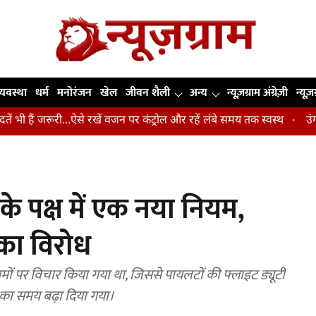
व्यवस्था
धर्म
मनोरंजन
खेल
जीवन शैली
अन्य
न्यूज़ग्राम अंग्रेज़ी
न्यूज़
रूरी...ऐसे रखें वजन पर कंट्रोल और रहें लंबे समय तक स्वस्थ
उंगलियां, कोहन
े पक्ष में एक नया नियम,
सका विरोध
ों पर विचार किया गया था, जिससे पायलटों की फ्लाइट ड्यूटी
का समय बढ़ा दिया गया।