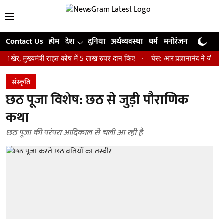
Contact Us
होम
देश
दुनिया
अर्थव्यवस्था
धर्म
मनोरंजन
खेल
जी
ख्यमंत्री राहत कोष में 5 लाख रुपए दान किए
चेस: आर प्रज्ञानानंद ने जीता सेंट ल
संस्कृति
छठ पूजा विशेष: छठ से जुड़ी पौराणिक
कथा
छठ पूजा की परंपरा आदिकाल से चली आ रही है