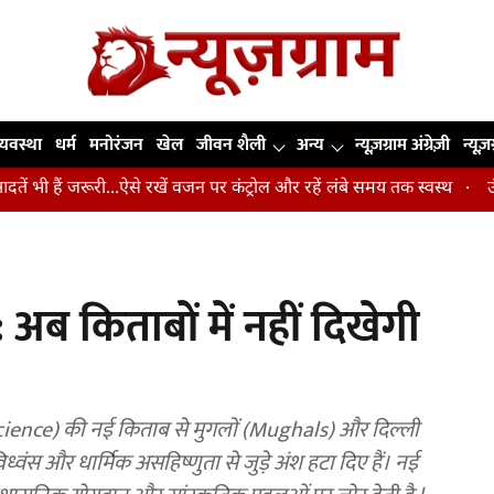
व्यवस्था
धर्म
मनोरंजन
खेल
जीवन शैली
अन्य
न्यूज़ग्राम अंग्रेज़ी
न्यूज़
ूरी...ऐसे रखें वजन पर कंट्रोल और रहें लंबे समय तक स्वस्थ
उंगलियां, कोहनी
ब किताबों में नहीं दिखेगी
ई किताब से मुगलों (Mughals) और दिल्ली
ध्वंस और धार्मिक असहिष्णुता से जुड़े अंश हटा दिए हैं। नई