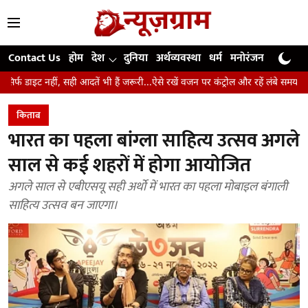
Contact Us
होम
देश
दुनिया
अर्थव्यवस्था
धर्म
मनोरंजन
खेल
जी
 सही आदतें भी हैं जरूरी...ऐसे रखें वजन पर कंट्रोल और रहें लंबे समय तक स्वस्थ
उंगल
किताब
भारत का पहला बांग्ला साहित्य उत्सव अगले
साल से कई शहरों में होगा आयोजित
अगले साल से एबीएसयू सही अर्थो में भारत का पहला मोबाइल बंगाली
साहित्य उत्सव बन जाएगा।