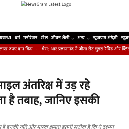
व्यवस्था
धर्म
मनोरंजन
खेल
जीवन शैली
अन्य
न्यूज़ग्राम अंग्रेज़ी
न्यूज़
रुपए दान किए
चेस: आर प्रज्ञानानंद ने जीता सेंट लुइस रैपिड और ब्लिट्ज क
ल अंतरिक्ष में उड़ रहे
ा है तबाह, जानिए इसकी
 हैं इनकी गति और मारक क्षमता इतनी सटीक है कि ये दुश्मन