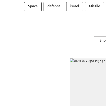
Space
defence
israel
Missile
Sho