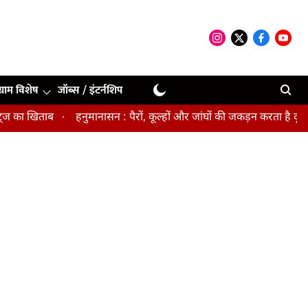
ग्राम विशेष
जॉब्स / इंटर्नशिप
ा खिताब
हनुमानासन : पैरों, कूल्हों और जांघों की जकड़न करता है दूर, पेल