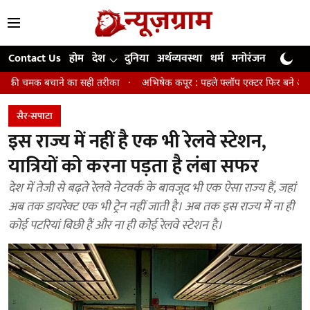
Contact Us
होम
देश
दुनिया
अर्थव्यवस्था
धर्म
मनोरंजन
खेल
जी
ने का सही तरीका
अभिषेक कपूर : पहले फ्लॉप एक्टर फिर बने अवॉर्ड विनिंग डायरेक्
सैर-सपाटा
इस राज्य में नहीं है एक भी रेलवे स्टेशन,
यात्रियों को करना पड़ता है लंबा सफर
देश में तेजी से बढ़ते रेलवे नेटवर्क के बावजूद भी एक ऐसा राज्‍य हैं, जहां
अब तक डायरेक्ट एक भी ट्रेन नहीं जाती है। अब तक इस राज्‍य में ना ही
कोई पटरियां बिछी हैं और ना ही कोई रेलवे स्‍टेशन है।