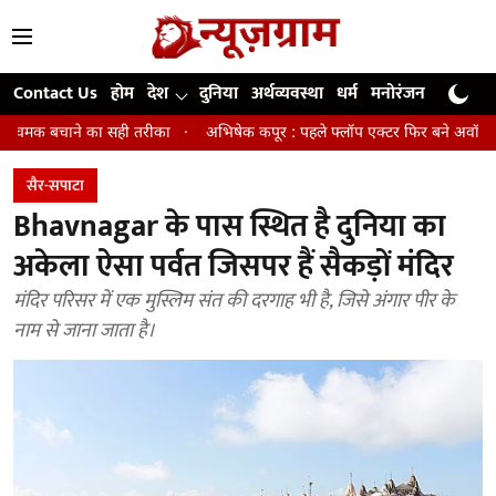
Contact Us
होम
देश
दुनिया
अर्थव्यवस्था
धर्म
मनोरंजन
खेल
जी
 सही तरीका
अभिषेक कपूर : पहले फ्लॉप एक्टर फिर बने अवॉर्ड विनिंग डायरेक्टर
सैर-सपाटा
Bhavnagar के पास स्थित है दुनिया का
अकेला ऐसा पर्वत जिसपर हैं सैकड़ों मंदिर
मंदिर परिसर में एक मुस्लिम संत की दरगाह भी है, जिसे अंगार पीर के
नाम से जाना जाता है।