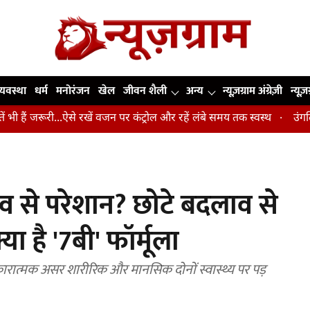
व्यवस्था
धर्म
मनोरंजन
खेल
जीवन शैली
अन्य
न्यूज़ग्राम अंग्रेज़ी
न्यूज़
री...ऐसे रखें वजन पर कंट्रोल और रहें लंबे समय तक स्वस्थ
उंगलियां, कोहनी
व से परेशान? छोटे बदलाव से
या है '7बी' फॉर्मूला
ात्मक असर शारीरिक और मानसिक दोनों स्वास्थ्य पर पड़