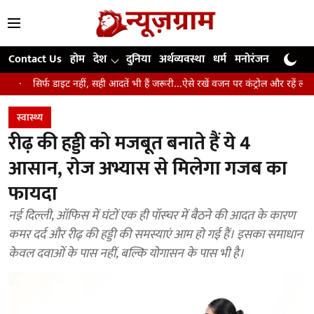
Contact Us
होम
देश
दुनिया
अर्थव्यवस्था
धर्म
मनोरंजन
खेल
जी
 नहीं, सही आदतें भी हैं जरूरी...ऐसे रखें वजन पर कंट्रोल और रहें लंबे समय तक स्वस्थ
स्वास्थ्य
रीढ़ की हड्डी को मजबूत बनाते हैं ये 4
आसान, रोज अभ्यास से मिलेगा गजब का
फायदा
नई दिल्ली, ऑफिस में घंटों एक ही पॉस्चर में बैठने की आदत के कारण
कमर दर्द और रीढ़ की हड्डी की समस्याएं आम हो गई हैं। इसका समाधान
केवल दवाओं के पास नहीं, बल्कि योगासन के पास भी है।