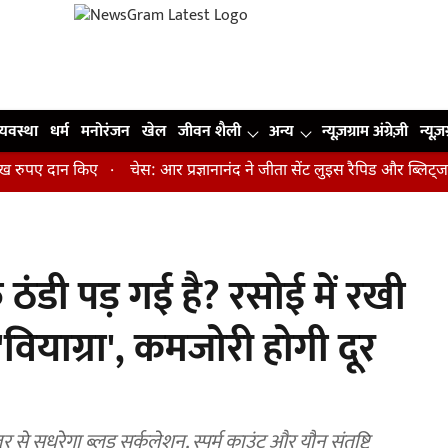
व्यवस्था
धर्म
मनोरंजन
खेल
जीवन शैली
अन्य
न्यूज़ग्राम अंग्रेज़ी
न्यूज़
पए दान किए
चेस: आर प्रज्ञानानंद ने जीता सेंट लुइस रैपिड और ब्लिट्ज का ख
ंडी पड़ गई है? रसोई में रखी
ल 'वियाग्रा', कमजोरी होगी दूर
से सुधरेगा ब्लड सर्कुलेशन, स्पर्म काउंट और यौन संतुष्टि