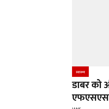
स्वास्थ्य
डाबर को अं
एफएसएसए