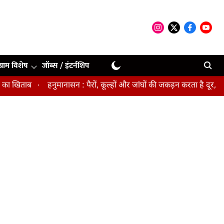
ग्राम विशेष
जॉब्स / इंटर्नशिप
िताब
हनुमानासन : पैरों, कूल्हों और जांघों की जकड़न करता है दूर, पेल्व