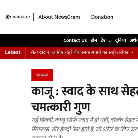
About NewsGram
Donation
2026-08-07
Contact Us
Contact Us
होम
देश
दुनिया
अर्थ
 हैं आपकी स्किन खराब, जानिए चेहरे की चमक बचाने का सही तरीका
Latest
अभिषेक
स्वास्थ्य
काजू : स्वाद के साथ से
चमत्कारी गुण
नई दिल्ली, काजू सिर्फ स्वाद में ही नहीं, बल्कि सेहत
मिनरल्स और हेल्दी फैट होते हैं, जो शरीर के लिए जर