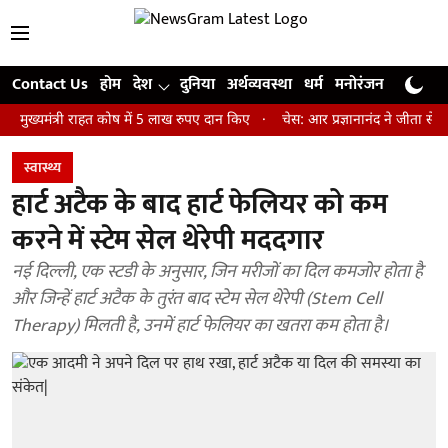
Contact Us
होम
देश
दुनिया
अर्थव्यवस्था
धर्म
मनोरंजन
खेल
जी
त्री राहत कोष में 5 लाख रुपए दान किए
चेस: आर प्रज्ञानानंद ने जीता सेंट लुइस र
स्वास्थ्य
हार्ट अटैक के बाद हार्ट फेलियर को कम
करने में स्टेम सेल थेरेपी मददगार
नई दिल्ली, एक स्टडी के अनुसार, जिन मरीजों का दिल कमजोर होता है
और जिन्हें हार्ट अटैक के तुरंत बाद स्टेम सेल थेरेपी (Stem Cell
Therapy) मिलती है, उनमें हार्ट फेलियर का खतरा कम होता है।