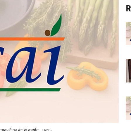
R
 चाकूओं का बंद हो उपयोग
IANS