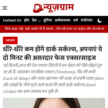
Contact Us
होम
देश
दुनिया
अर्थव्यवस्था
धर्म
मनोरंजन
खेल
जी
, सही आदतें भी हैं जरूरी...ऐसे रखें वजन पर कंट्रोल और रहें लंबे समय तक स्वस्थ
उंग
स्वास्थ्य
धीरे-धीरे कम होंगे डार्क सर्कल्स, अपनाएं ये
दो मिनट की असरदार फेस एक्सरसाइज
नई दिल्ली,आज की तेज रफ्तार जिंदगी में हम सेहत को पीछे छोड़ते हुए
जा रहे हैं। खासकर मानसिक थकान (Tiredness), नींद की कमी
(Lack Of Sleep) और गलत खानपान की वजह से हमारी त्वचा (Skin)
और आंखों के नीचे पड़ने वाले काले घेरे यानी डार्क सर्कल्स (Dark
Circles) एक आम समस्या बन चुके हैं।