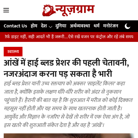
Contact Us
होम
देश
दुनिया
अर्थव्यवस्था
धर्म
मनोरंजन
खेल
जी
सही आदतें भी हैं जरूरी...ऐसे रखें वजन पर कंट्रोल और रहें लंबे समय तक स्वस्थ
उंगलि
स्वास्थ्य
आंखें में हाई ब्लड प्रेशर की पहली चेतावनी,
नजरअंदाज करना पड़ सकता है भारी
हाई ब्लड प्रेशर यानी उच्च रक्तचाप को अक्सर 'साइलेंट किलर' कहा
जाता है, क्योंकि इसके लक्षण धीरे-धीरे शरीर को अंदर से नुकसान
पहुंचाते हैं। हैरानी की बात यह है कि शुरुआत में मरीज को कोई दिक्कत
महसूस नहीं होती और यह समय के साथ खतरनाक होती जाती है।
आयुर्वेद और विज्ञान के नजरिए से देखें तो शरीर में एक ऐसा अंग है, जो
इस खतरे की शुरुआती संकेत देता है और वह है 'आंखें'।