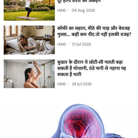
दूर होगी शरीर की जकड़न
IANS
04 Aug 2026
कॉफी का सहारा, मीठे की चाह और बेवजह
गुस्सा... कहीं कम नींद तो नहीं इसकी वजह?
IANS
31 Jul 2026
बुखार के दौरान ये छोटी-सी गलती बढ़ा
सकती है परेशानी, ठंडे पानी से नहाना पड़
सकता है भारी
IANS
28 Jul 2026