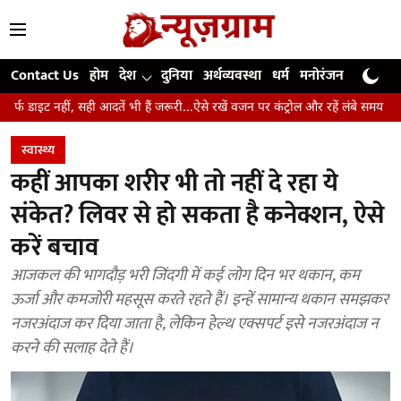
Contact Us
होम
देश
दुनिया
अर्थव्यवस्था
धर्म
मनोरंजन
खेल
जी
 आदतें भी हैं जरूरी...ऐसे रखें वजन पर कंट्रोल और रहें लंबे समय तक स्वस्थ
उंगलियां
स्वास्थ्य
कहीं आपका शरीर भी तो नहीं दे रहा ये
संकेत? लिवर से हो सकता है कनेक्शन, ऐसे
करें बचाव
आजकल की भागदौड़ भरी जिंदगी में कई लोग दिन भर थकान, कम
ऊर्जा और कमजोरी महसूस करते रहते हैं। इन्हें सामान्य थकान समझकर
नजरअंदाज कर दिया जाता है, लेकिन हेल्थ एक्सपर्ट इसे नजरअंदाज न
करने की सलाह देते हैं।