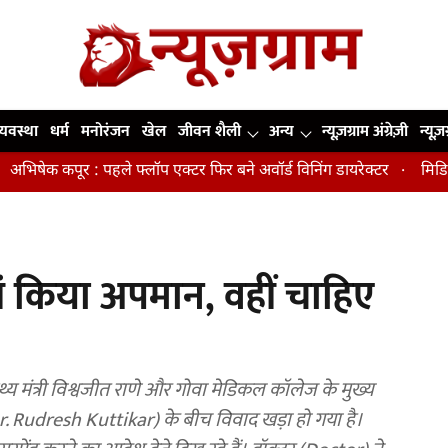
व्यवस्था
धर्म
मनोरंजन
खेल
जीवन शैली
अन्य
न्यूज़ग्राम अंग्रेज़ी
न्यूज़
पूर : पहले फ्लॉप एक्टर फिर बने अवॉर्ड विनिंग डायरेक्टर
मिडिल एज में त
ां किया अपमान, वहीं चाहिए
थ्य मंत्री विश्वजीत राणे और गोवा मेडिकल कॉलेज के मुख्य
ar) के बीच विवाद खड़ा हो गया है।