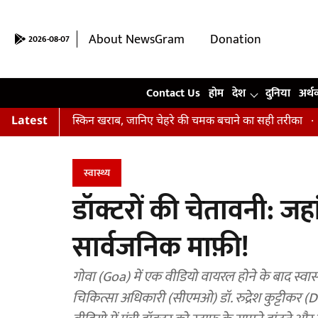
About NewsGram
Donation
2026-08-07
Contact Us
Contact Us
होम
देश
दुनिया
अर्थ
ैं आपकी स्किन खराब, जानिए चेहरे की चमक बचाने का सही तरीका
Latest
अभिषेक क
स्वास्थ्य
डॉक्टरों की चेतावनी: जह
सार्वजनिक माफ़ी!
गोवा (Goa) में एक वीडियो वायरल होने के बाद स्वास्
चिकित्सा अधिकारी (सीएमओ) डॉ. रुद्रेश कुट्टीकर (Dr. Rudresh Kuttik