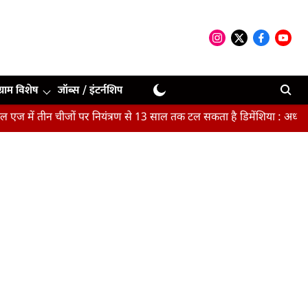
ग्राम विशेष
जॉब्स / इंटर्नशिप
ीन चीजों पर नियंत्रण से 13 साल तक टल सकता है डिमेंशिया : अध्ययन
मैच