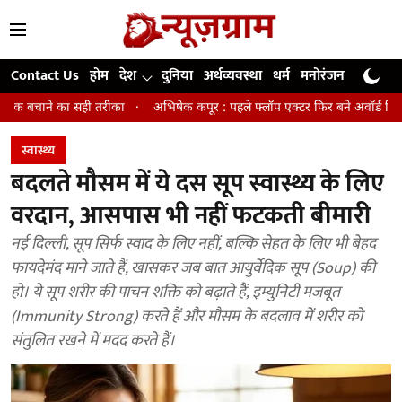
Contact Us
होम
देश
दुनिया
अर्थव्यवस्था
धर्म
मनोरंजन
खेल
जी
 तरीका
अभिषेक कपूर : पहले फ्लॉप एक्टर फिर बने अवॉर्ड विनिंग डायरेक्टर
म
स्वास्थ्य
बदलते मौसम में ये दस सूप स्वास्थ्य के लिए
वरदान, आसपास भी नहीं फटकती बीमारी
नई दिल्ली, सूप सिर्फ स्वाद के लिए नहीं, बल्कि सेहत के लिए भी बेहद
फायदेमंद माने जाते हैं, खासकर जब बात आयुर्वेदिक सूप (Soup) की
हो। ये सूप शरीर की पाचन शक्ति को बढ़ाते हैं, इम्युनिटी मजबूत
(Immunity Strong) करते हैं और मौसम के बदलाव में शरीर को
संतुलित रखने में मदद करते हैं।