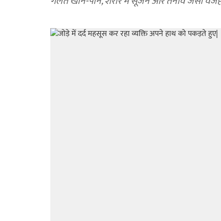
गलत खान-पान, शरीर में सूजन और तनाव जैसी वजहों स