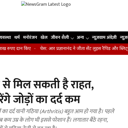
व्यवस्था
धर्म
मनोरंजन
खेल
जीवन शैली
अन्य
न्यूज़ग्राम अंग्रेज़ी
न्यूज़
ुपए दान किए
चेस: आर प्रज्ञानानंद ने जीता सेंट लुइस रैपिड और ब्लिट्ज का
न से मिल सकती है राहत,
े जोड़ों का दर्द कम
ं का दर्द यानी गठिया (Arthritis) बहुत आम हो गया है। पहले
अब कम उम्र के लोग भी इससे परेशान हैं। लगातार बैठे रहना,