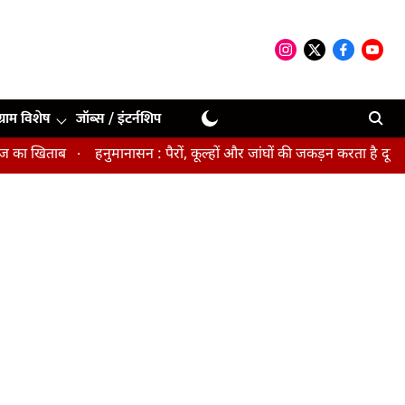
ग्राम विशेष
जॉब्स / इंटर्नशिप
 खिताब
हनुमानासन : पैरों, कूल्हों और जांघों की जकड़न करता है दूर, पेल्