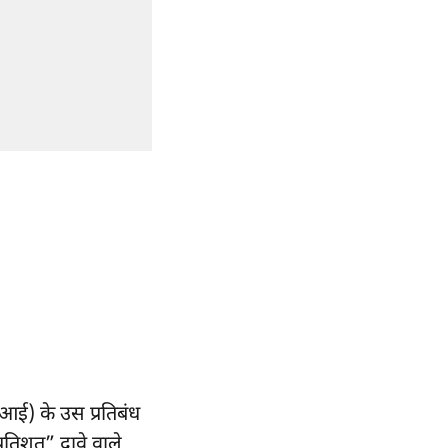
एआई)
के उस प्रतिबंध
रतिशत” दावे वाले