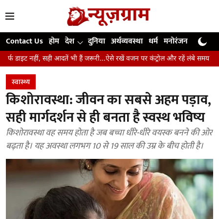
Contact Us
होम
देश
दुनिया
अर्थव्यवस्था
धर्म
मनोरंजन
खेल
जी
ी आदतें भी हैं जरूरी...ऐसे रखें वजन पर कंट्रोल और रहें लंबे समय तक स्वस्थ
उंगलिया
स्वास्थ्य
किशोरावस्था: जीवन का सबसे अहम पड़ाव,
सही मार्गदर्शन से ही बनता है स्वस्थ भविष्य
किशोरावस्था वह समय होता है जब बच्चा धीरे-धीरे वयस्क बनने की ओर
बढ़ता है। यह अवस्था लगभग 10 से 19 साल की उम्र के बीच होती है।