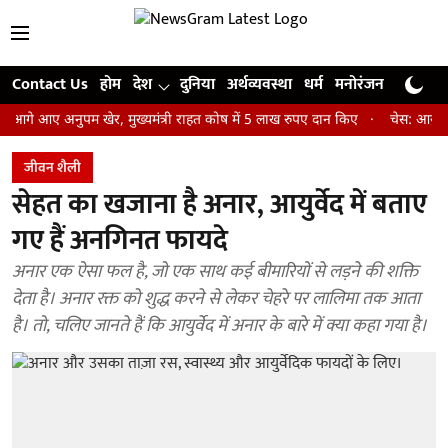
Contact Us
होम
देश
दुनिया
अर्थव्यवस्था
धर्म
मनोरंजन
खेल
जी
 अनुपम खेर, मुख्यमंत्री राहत कोष में 5 लाख रुपए दान किए
चेस: आर प्रज्ञानानंद
जीवन शैली
सेहत का खजाना है अनार, आयुर्वेद में बताए
गए हैं अनगिनत फायदे
अनार एक ऐसा फल है, जो एक साथ कई बीमारियों से लड़ने की शक्ति
देता है। अनार रक्त को शुद्ध करने से लेकर चेहरे पर लालिमा तक आता
है। तो, चलिए जानते हैं कि आयुर्वेद में अनार के बारे में क्या कहा गया है।