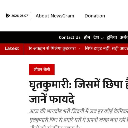
About NewsGram
Donation
2026-08-07
Contact Us
Contact Us
होम
देश
दुनिया
अर्थ
, तनाव और अकड़न से मिलेगा छुटकारा
Latest
सिर्फ डाइट नहीं, सही आदतें भी हैं जरू
जीवन शैली
घृतकुमारी: जिसमें छिपा 
जानें फायदे
आज की भागदौड़ भरी जिंदगी में जब हर कोई केमिकल
घृतकुमारी फिर से हमारे घरों में अपनी जगह बना रही ह