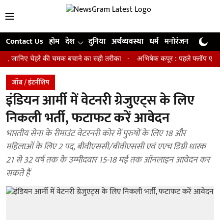
Contact Us
होम
देश
दुनिया
अर्थव्यवस्था
धर्म
मनोरंजन
खेल
जी
निए चेहरे की चमक बचाने का सही तरीका
अभिषेक कपूर : पहले फ्लॉप एक्टर फिर बने 
जॉब / इंटर्नशिप
इंडियन आर्मी में वेटनरी ग्रेजुएट्स के लिए
निकली भर्ती, फटाफट करें आवेदन
भारतीय सेना के रीमाउंट वेटरनरी कोर में पुरुषों के लिए 18 और
महिलाओं के लिए 2 पद, बीवीएससी/बीवीएससी एवं एएच डिग्री धारक
21 से 32 वर्ष तक के उम्मीदवार 15-18 मई तक ऑनलाइन आवेदन कर
सकते हैं