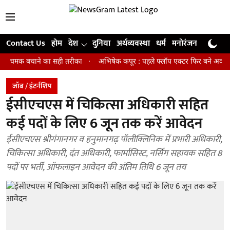
Contact Us
होम
देश
दुनिया
अर्थव्यवस्था
धर्म
मनोरंजन
खेल
जी
क बचाने का सही तरीका
अभिषेक कपूर : पहले फ्लॉप एक्टर फिर बने अवॉर्ड विनिंग डा
जॉब / इंटर्नशिप
ईसीएचएस में चिकित्सा अधिकारी सहित
कई पदों के लिए 6 जून तक करें आवेदन
ईसीएचएस श्रीगंगानगर व हनुमानगढ़ पॉलीक्लिनिक में प्रभारी अधिकारी,
चिकित्सा अधिकारी, दंत अधिकारी, फार्मासिस्ट, नर्सिंग सहायक सहित 8
पदों पर भर्ती, ऑफलाइन आवेदन की अंतिम तिथि 6 जून तय