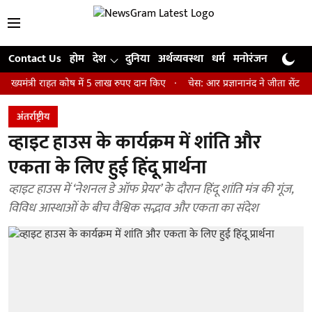
Contact Us
होम
देश
दुनिया
अर्थव्यवस्था
धर्म
मनोरंजन
खेल
जी
री राहत कोष में 5 लाख रुपए दान किए
चेस: आर प्रज्ञानानंद ने जीता सेंट लुइस रैप
अंतर्राष्ट्रीय
व्हाइट हाउस के कार्यक्रम में शांति और
एकता के लिए हुई हिंदू प्रार्थना
व्हाइट हाउस में ‘नेशनल डे ऑफ प्रेयर’ के दौरान हिंदू शांति मंत्र की गूंज,
विविध आस्थाओं के बीच वैश्विक सद्भाव और एकता का संदेश