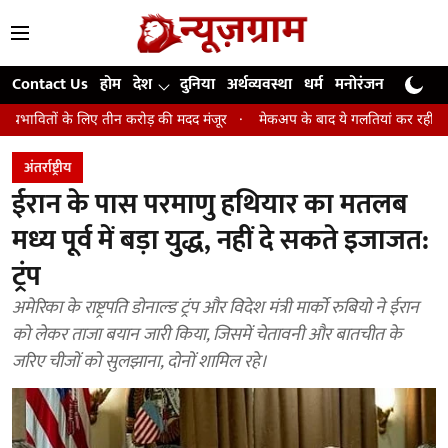
Contact Us
होम
देश
दुनिया
अर्थव्यवस्था
धर्म
मनोरंजन
खेल
जी
िए तीन करोड़ की मदद मंजूर
मेकअप के बाद ये गलतियां कर रहीं हैं आपकी स्किन 
अंतर्राष्ट्रीय
ईरान के पास परमाणु हथ‍ियार का मतलब
मध्‍य पूर्व में बड़ा युद्ध, नहीं दे सकते इजाजत:
ट्रंप
अमेरिका के राष्ट्रपति डोनाल्‍ड ट्रंप और विदेश मंत्री मार्को रुबियो ने ईरान
को लेकर ताजा बयान जारी क‍िया, ज‍िसमें चेतावनी और बातचीत के
जरिए चीजों को सुलझाना, दोनों शाम‍िल रहे।