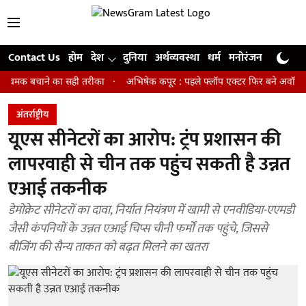
Contact Us
होम
देश
दुनिया
अर्थव्यवस्था
धर्म
मनोरंजन
खेल
जी
बचाने का सही तरीका
अभिषेक कपूर : पहले फ्लॉप एक्टर फिर बने अवॉर्ड विनिंग डायर
अंतर्राष्ट्रीय
यूएस सीनेटरों का आरोप: ट्रंप प्रशासन की
लापरवाही से चीन तक पहुंच सकती है उन्नत
एआई तकनीक
डेमोक्रेट सीनेटरों का दावा, निर्यात नियंत्रण में खामी से एनवीडिया-एएमडी
जैसी कंपनियों के उन्नत एआई चिप्स चीनी फर्मों तक पहुंचे, जिससे
बीजिंग की सैन्य ताकत को बढ़त मिलने का खतरा