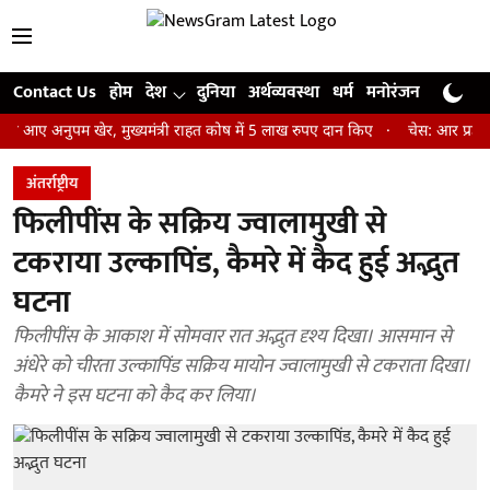
Contact Us
होम
देश
दुनिया
अर्थव्यवस्था
धर्म
मनोरंजन
खेल
जी
ुपम खेर, मुख्यमंत्री राहत कोष में 5 लाख रुपए दान किए
चेस: आर प्रज्ञानानंद ने
अंतर्राष्ट्रीय
फिलीपींस के सक्रिय ज्वालामुखी से
टकराया उल्कापिंड, कैमरे में कैद हुई अद्भुत
घटना
फिलीपींस के आकाश में सोमवार रात अद्भुत दृश्य दिखा। आसमान से
अंधेरे को चीरता उल्कापिंड सक्रिय मायोन ज्वालामुखी से टकराता दिखा।
कैमरे ने इस घटना को कैद कर लिया।